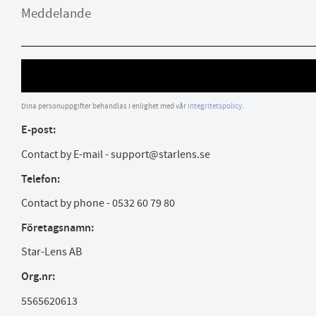
Dina personuppgifter behandlas i enlighet med vår
integritetspolicy
.
E-post:
Contact by E-mail - support@starlens.se
Telefon:
Contact by phone - 0532 60 79 80
Företagsnamn:
Star-Lens AB
Org.nr:
5565620613