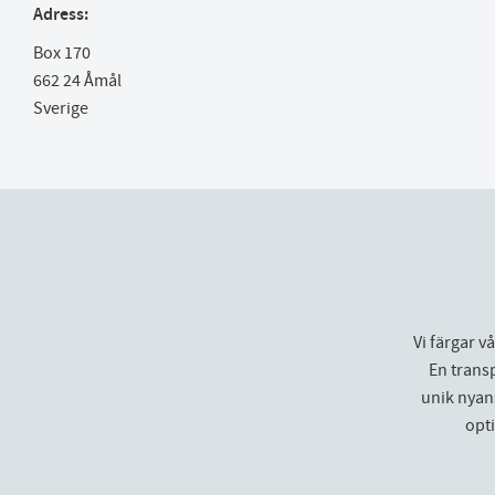
Adress:
Box 170
662 24 Åmål
Sverige
Vi färgar v
En trans
unik nyans
opt