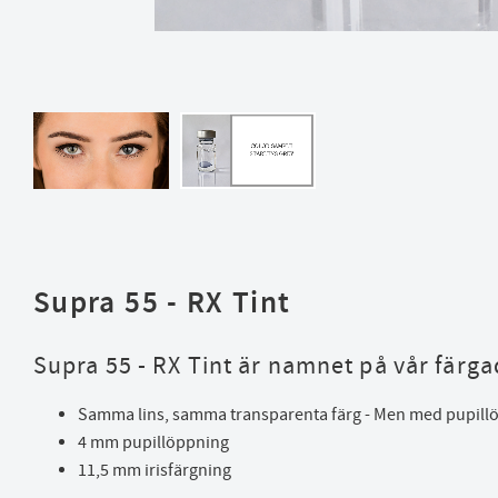
Supra 55 - RX Tint
Supra 55 - RX Tint är namnet på vår färg
Samma lins, samma transparenta färg - Men med pupil
4 mm pupillöppning
11,5 mm irisfärgning