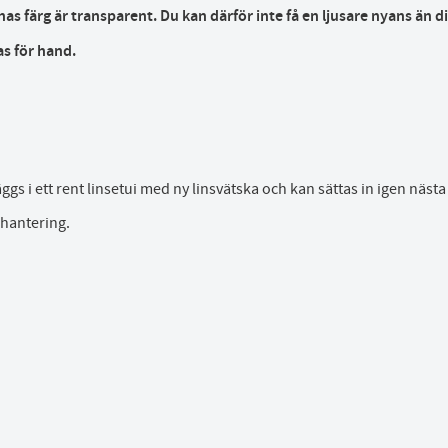
 färg är transparent. Du kan därför inte få en ljusare nyans än di
as för hand.
 läggs i ett rent linsetui med ny linsvätska och kan sättas in igen näs
 hantering.