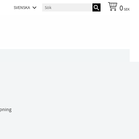
0
SEK
ppning