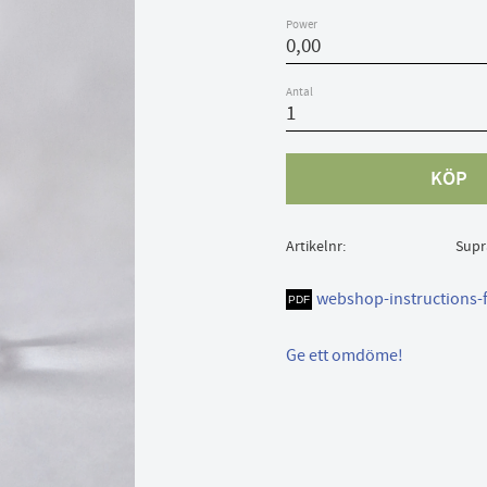
Power
Antal
KÖP
Artikelnr
Supr
webshop-instructions-
Ge ett omdöme!