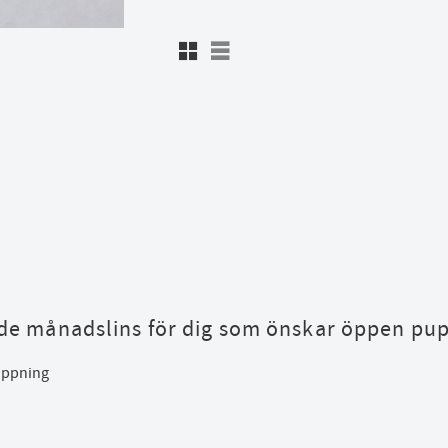
Rutnätsvy
Listvy
ade månadslins för dig som önskar öppen pup
löppning