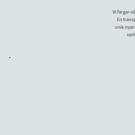
Vi färgar v
En trans
unik nyans
opt