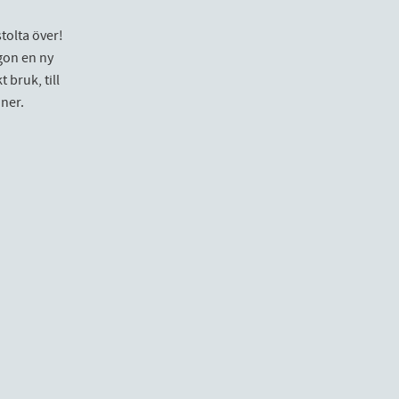
stolta över!
gon en ny
 bruk, till
ner.