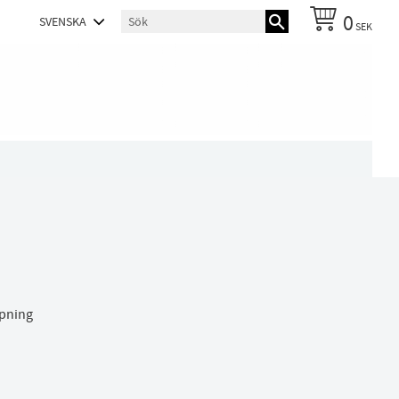
0
SEK
ppning