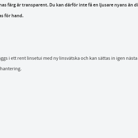
 färg är transparent. Du kan därför inte få en ljusare nyans än di
as för hand.
 läggs i ett rent linsetui med ny linsvätska och kan sättas in igen näs
 hantering.