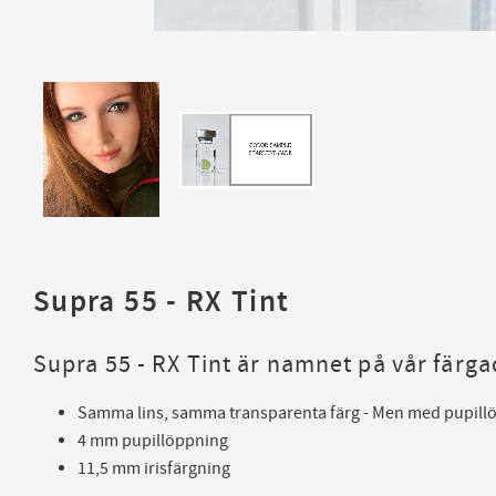
Supra 55 - RX Tint
Supra 55 - RX Tint är namnet på vår färg
Samma lins, samma transparenta färg - Men med pupil
4 mm pupillöppning
11,5 mm irisfärgning