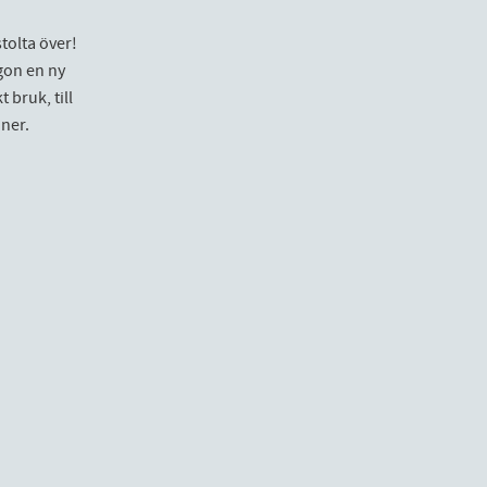
stolta över!
gon en ny
 bruk, till
ner.