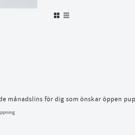
Rutnätsvy
Listvy
ade månadslins för dig som önskar öppen pup
löppning