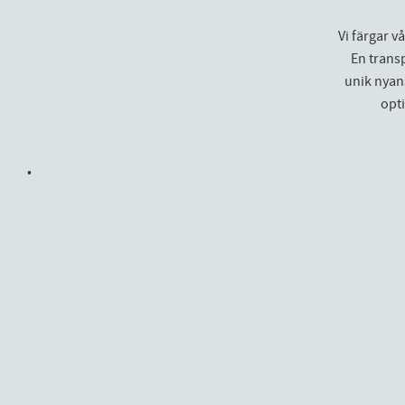
Vi färgar v
En trans
unik nyans
opt