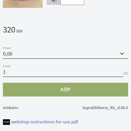
320
SEK
Power
Antal
st
KÖP
Artikelnr
Supra55Sherry_RX_-0.00-2
webshop-instructions-for-use.pdf