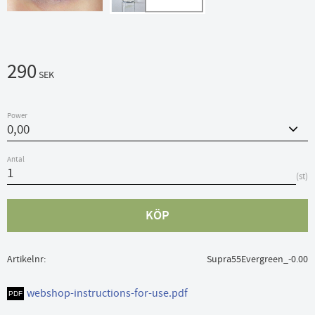
290
SEK
Power
Antal
st
KÖP
Artikelnr
Supra55Evergreen_-0.00
webshop-instructions-for-use.pdf