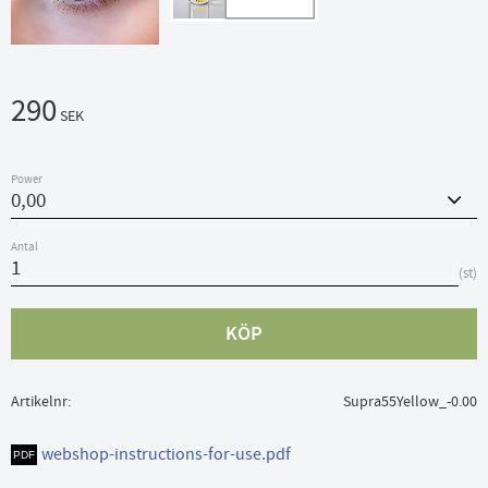
290
SEK
Power
Antal
st
KÖP
Artikelnr
Supra55Yellow_-0.00
webshop-instructions-for-use.pdf